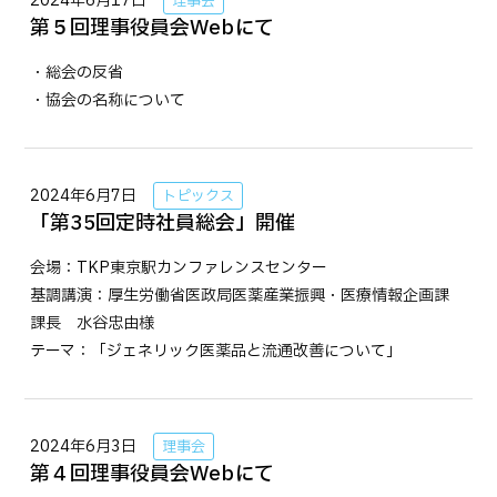
2024年6月17日
理事会
第５回理事役員会Webにて
・総会の反省
・協会の名称について
2024年6月7日
トピックス
「第35回定時社員総会」開催
会場：TKP東京駅カンファレンスセンター
基調講演：厚生労働省医政局医薬産業振興・医療情報企画課
課長 水谷忠由様
テーマ：「ジェネリック医薬品と流通改善について」
2024年6月3日
理事会
第４回理事役員会Webにて