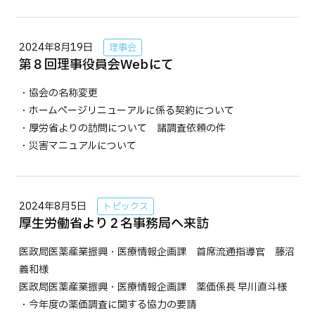
2024年8月19日
理事会
第８回理事役員会Webにて
・協会の名称変更
・ホームページリニューアルに係る契約について
・厚労省よりの訪問について 諸調査依頼の件
・災害マニュアルについて
2024年8月5日
トピックス
厚生労働省より２名事務局へ来訪
医政局医薬産業振興・医療情報企画課 首席流通指導官 藤沼
義和様
医政局医薬産業振興・医療情報企画課 薬価係長 早川直斗様
・今年度の薬価調査に関する協力の要請