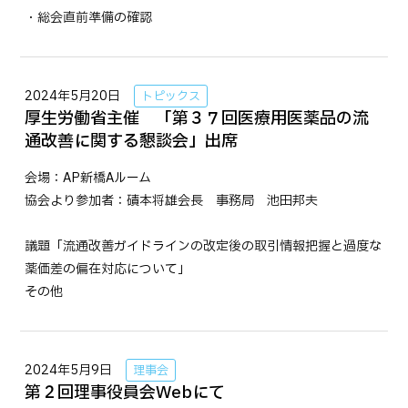
・総会直前準備の確認
2024年5月20日
トピックス
厚生労働省主催 「第３７回医療用医薬品の流
通改善に関する懇談会」出席
会場：AP新橋Aルーム
協会より参加者：磧本将雄会長 事務局 池田邦夫
議題「流通改善ガイドラインの改定後の取引情報把握と過度な
薬価差の偏在対応について」
その他
2024年5月9日
理事会
第２回理事役員会Webにて