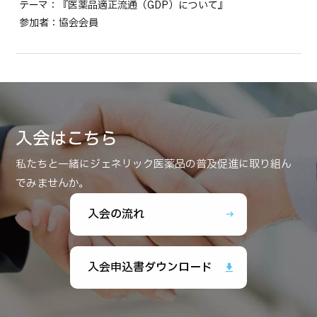
テーマ：『医薬品適正流通（GDP）について』
参加者：協会会員
入会はこちら
私たちと一緒にジェネリック医薬品の普及促進に取り組ん
でみませんか。
入会の流れ
arrow_right_alt
入会申込書ダウンロード
download_2