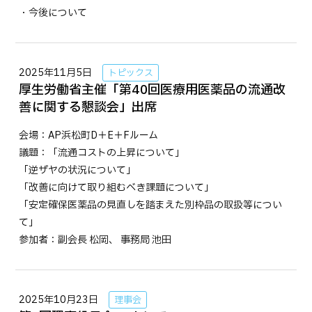
・今後について
2025年11月5日
トピックス
厚生労働省主催「第40回医療用医薬品の流通改
善に関する懇談会」出席
会場：AP浜松町D＋E＋Fルーム
議題：「流通コストの上昇について」
「逆ザヤの状況について」
「改善に向けて取り組むべき課題について」
「安定確保医薬品の見直しを踏まえた別枠品の取扱等につい
て」
参加者：副会長 松岡、 事務局 池田
2025年10月23日
理事会