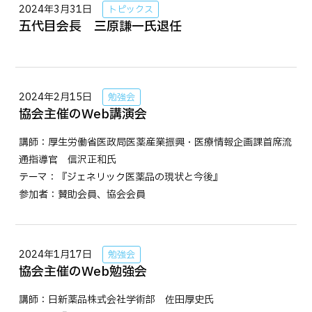
2024年3月31日
トピックス
五代目会長 三原謙一氏退任
2024年2月15日
勉強会
協会主催のWeb講演会
講師：厚生労働省医政局医薬産業振興・医療情報企画課首席流
通指導官 信沢正和氏
テーマ：『ジェネリック医薬品の現状と今後』
参加者：賛助会員、協会会員
2024年1月17日
勉強会
協会主催のWeb勉強会
講師：日新薬品株式会社学術部 佐田厚史氏